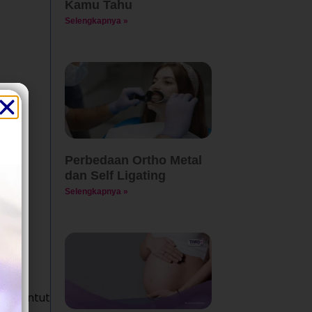
Kamu Tahu
Selengkapnya »
Perbedaan Ortho Metal
dan Self Ligating
Selengkapnya »
 menuntut