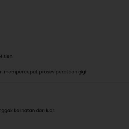
isien.
dan mempercepat proses perataan gigi.
nggak kelihatan dari luar.