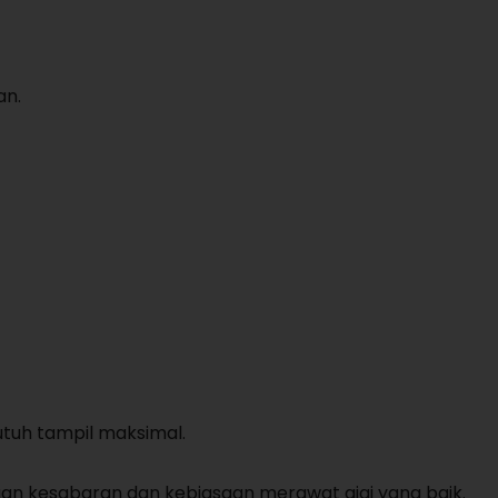
an.
utuh tampil maksimal.
gan kesabaran dan kebiasaan merawat gigi yang baik.