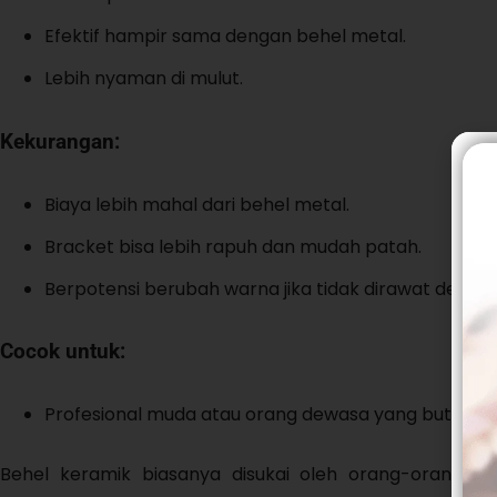
Efektif hampir sama dengan behel metal.
Lebih nyaman di mulut.
Kekurangan:
Biaya lebih mahal dari behel metal.
Bracket bisa lebih rapuh dan mudah patah.
Berpotensi berubah warna jika tidak dirawat dengan
Cocok untuk:
Profesional muda atau orang dewasa yang butuh tam
Behel keramik biasanya disukai oleh orang-orang ya