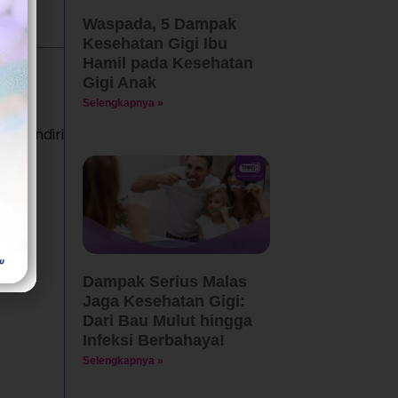
Waspada, 5 Dampak
Kesehatan Gigi Ibu
Hamil pada Kesehatan
Gigi Anak
Selengkapnya »
p sendiri
Dampak Serius Malas
Jaga Kesehatan Gigi:
Dari Bau Mulut hingga
Infeksi Berbahaya!
Selengkapnya »