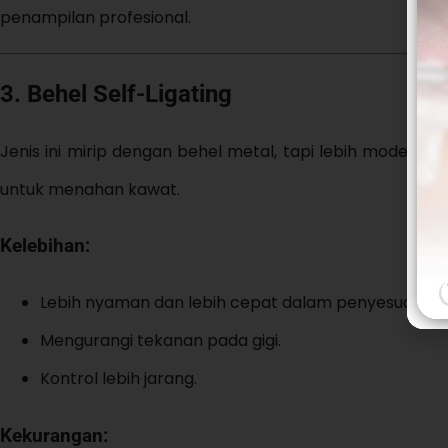
penampilan profesional.
3. Behel Self-Ligating
Jenis ini mirip dengan behel metal, tapi lebih modern k
untuk menahan kawat.
Kelebihan:
Lebih nyaman dan lebih cepat dalam penyesuaian.
Mengurangi tekanan pada gigi.
Kontrol lebih jarang.
Kekurangan: