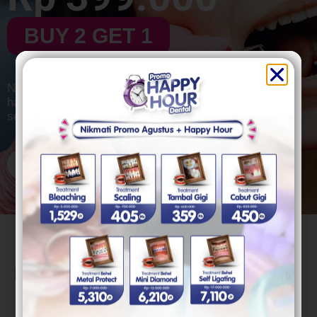
BUY 2 GET 1
Nikmati gratis konsultasi, tanpa biaya administrasi,
harga transparan, serta tanpa biaya tambahan untuk
setiap perawatan yang dilakukan
RESERVASI SEKARANG
Partner Asuransi
TARS Dental Care
Kami telah bekerja sama dengan berbagai partner
penyedia asuransi untuk memastikan Anda mendapatkan
kemudahan pelayanan.