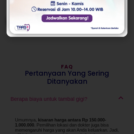
FAQ
Pertanyaan Yang Sering
Ditanyakan
Berapa biaya untuk tambal gigi?
Umumnya,
kisaran harga antara Rp 150.000-
1.000.000
. Pemilihan lokasi dan dokter juga bisa
memengaruhi harga yang akan Anda keluarkan. Jadi,