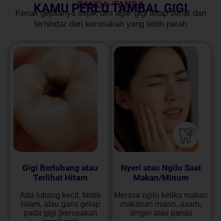
TANDA-TANDA
KAMU PERLU TAMBAL GIGI
Kenali gejalanya sejak dini agar gigi tetap sehat dan
terhindar dari kerusakan yang lebih parah
Gigi Berlubang atau
Nyeri atau Ngilu Saat
Terlihat Hitam
Makan/Minum
Ada lubang kecil, bintik
Merasa ngilu ketika makan
hitam, atau garis gelap
makanan manis, asam,
pada gigi (kerusakan
dingin atau panas