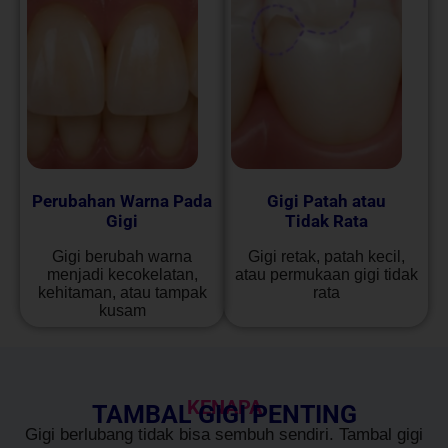
Perubahan Warna Pada
Gigi Patah atau
Gigi
Tidak Rata
Gigi berubah warna
Gigi retak, patah kecil,
menjadi kecokelatan,
atau permukaan gigi tidak
kehitaman, atau tampak
rata
kusam
KENAPA
TAMBAL GIGI PENTING
Gigi berlubang tidak bisa sembuh sendiri. Tambal gigi