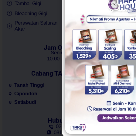
Tambal Gigi
Gigi Palsu
Bleaching Gigi
Perawatan Gigi Anak
Perawatan Saluran
Akar
Jam Operasional
Senin – Minggu
10:00 – 21.00 WIB
Cabang TARS Dental Care
Tanah Tinggi
Pluit
Cipondoh
Lenteng Agung
Setiabudi
Hubungi Kami
021-27848135
0812-8000-6461