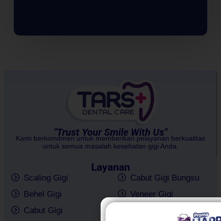
"Trust Your Smile With Us"
Kami berkomitmen untuk memberikan pelayanan berkualitas
untuk semua masalah kesehatan gigi Anda.
Layanan
Scaling Gigi
Cabut Gigi Bungsu
Behel Gigi
Veneer Gigi
Cabut Gigi
Implan Gigi