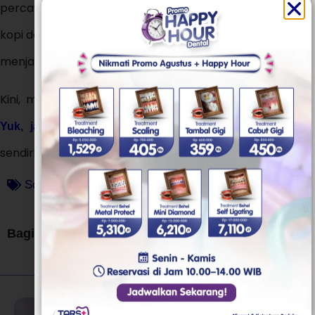
percaya diri tanpa rasa takut. Terutama bagi pecinta
kopi dan rokok, Dental Spa adalah solusi terbaik untuk
menjaga warna gigi tetap cerah dan bebas noda.
Kini, merawat gigi bukan lagi hal yang menakutkan.
sesi Dental Spa Anda dan rasakan
Yuk, jadwalkan
sendiri manfaatnya bersama
!
TARS Dental Care
Scaling Gigi
,
Tips & Trik
Bagikan artikel ini :
Artikel Lainnya