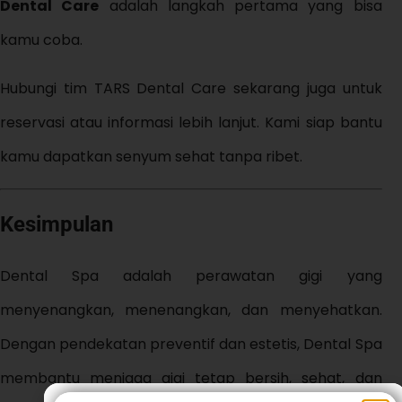
Dental Care
adalah langkah pertama yang bisa
kamu coba.
Hubungi tim TARS Dental Care sekarang juga untuk
reservasi atau informasi lebih lanjut. Kami siap bantu
kamu dapatkan senyum sehat tanpa ribet.
Kesimpulan
Dental Spa adalah perawatan gigi yang
menyenangkan, menenangkan, dan menyehatkan.
Dengan pendekatan preventif dan estetis, Dental Spa
membantu menjaga gigi tetap bersih, sehat, dan