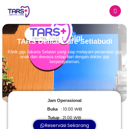
Klinik Gigi
TARS Dental Care Setiabudi
Klinik gigi Jakarta Selatan yang siap melayani perawatan gigi
anak dan dewasa setiap hari dengan dokter gigi
berpengalaman.
Jam Operasional
: 10.00 WIB
Buka
: 21.00 WIB
Tutup
Reservasi Sekarang