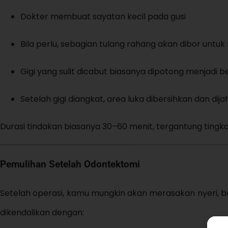
Dokter membuat sayatan kecil pada gusi
Bila perlu, sebagian tulang rahang akan dibor untu
Gigi yang sulit dicabut biasanya dipotong menjadi 
Setelah gigi diangkat, area luka dibersihkan dan dijah
Durasi tindakan biasanya 30–60 menit, tergantung tingkat
Pemulihan Setelah Odontektomi
Setelah operasi, kamu mungkin akan merasakan nyeri, be
dikendalikan dengan: