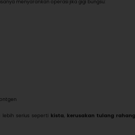
asanya menyarankan operasi jika gigi bungsu:
rontgen
 lebih serius seperti
kista
,
kerusakan tulang rahan