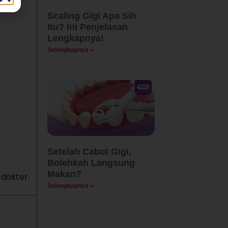
Scaling Gigi Apa Sih
Itu? Ini Penjelasan
Lengkapnya!
Selengkapnya »
Setelah Cabut Gigi,
Bolehkah Langsung
Makan?
 dokter.
Selengkapnya »