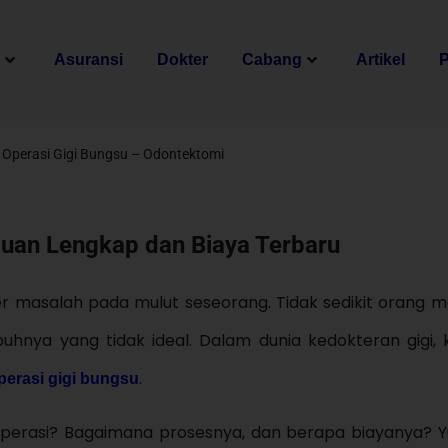
n
Asuransi
Dokter
Cabang
Artikel
Operasi Gigi Bungsu – Odontektomi
duan Lengkap dan Biaya Terbaru
ber masalah pada mulut seseorang. Tidak sedikit orang 
uhnya yang tidak ideal. Dalam dunia kedokteran gigi, ko
.
perasi gigi bungsu
n operasi? Bagaimana prosesnya, dan berapa biayanya? Y