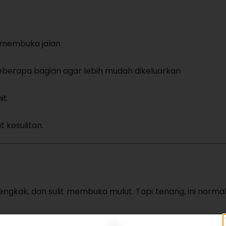
k membuka jalan
beberapa bagian agar lebih mudah dikeluarkan
it
 kesulitan.
ngkak, dan sulit membuka mulut. Tapi tenang, ini normal