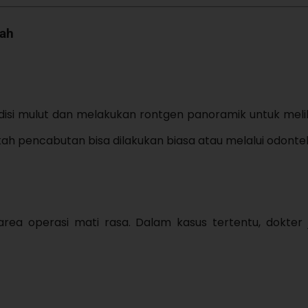
kah
isi mulut dan melakukan rontgen panoramik untuk melih
akah pencabutan bisa dilakukan biasa atau melalui odonte
rea operasi mati rasa. Dalam kasus tertentu, dokter 