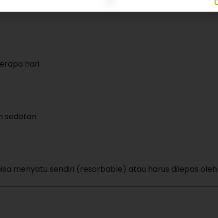
erapa hari
n sedotan
isa menyatu sendiri (resorbable) atau harus dilepas oleh