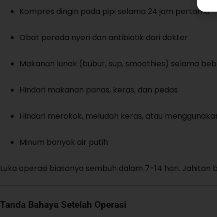
Kompres dingin pada pipi selama 24 jam pertama
Obat pereda nyeri dan antibiotik dari dokter
Makanan lunak (bubur, sup, smoothies) selama beb
Hindari makanan panas, keras, dan pedas
Hindari merokok, meludah keras, atau menggunaka
Minum banyak air putih
Luka operasi biasanya sembuh dalam 7–14 hari. Jahitan b
Tanda Bahaya Setelah Operasi