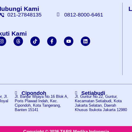
Hubungi Kami
L
021-27848135
0812-8000-6461
kuti Kami
Cipondoh
Setiabudi
, Jl.
Jl. Banjar Wijaya No.16 Blok A,
Jl. Guntur No.22, Guntur,
Royal
Poris Plawad Indah, Kec.
Kecamatan Setiabudi, Kota
,
Cipondoh, Kota Tangerang,
Jakarta Selatan, Daerah
Banten 15141
Khusus Ibukota Jakarta 12980
Copyright © 2026 TARS Medika Indonesia