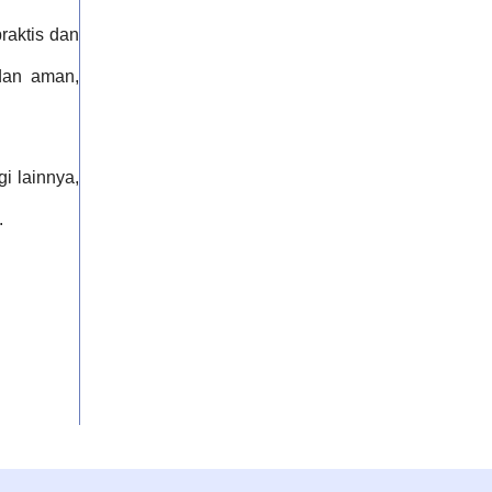
raktis dan
 dan aman,
i lainnya,
.