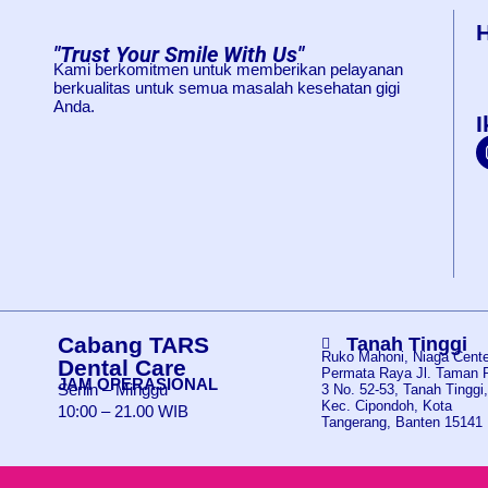
"Trust Your Smile With Us"
Kami berkomitmen untuk memberikan pelayanan
berkualitas untuk semua masalah kesehatan gigi
Anda.
I
Cabang TARS
Tanah Tinggi
Ruko Mahoni, Niaga Center
Dental Care
Permata Raya Jl. Taman 
JAM OPERASIONAL
Senin – Minggu
3 No. 52-53, Tanah Tinggi
Kec. Cipondoh, Kota
10:00 – 21.00 WIB
Tangerang, Banten 15141