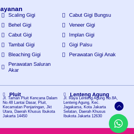
ayanan
Scaling Gigi
Cabut Gigi Bungsu
Behel Gigi
Veneer Gigi
Cabut Gigi
Implan Gigi
Tambal Gigi
Gigi Palsu
Bleaching Gigi
Perawatan Gigi Anak
Perawatan Saluran
Akar
Pluit
Lenteng Agung
Jl. Taman Pluit Kencana Dalam
Jl. Raya Lenteng Agung No.8A,
No.48 Lantai Dasar, Pluit,
Lenteng Agung, Kec.
Kecamatan Penjaringan, Jkt
Jagakarsa, Kota Jakarta
Utara, Daerah Khusus Ibukota
Selatan, Daerah Khusus
Jakarta 14450
Ibukota Jakarta 12630