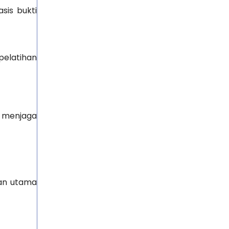
sis bukti
elatihan
n menjaga
han utama