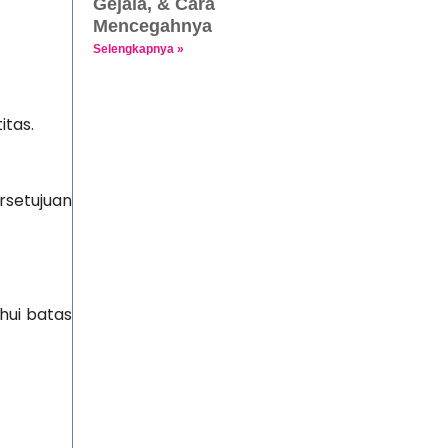
Gejala, & Cara
Mencegahnya
Selengkapnya »
itas.
rsetujuan
hui batas