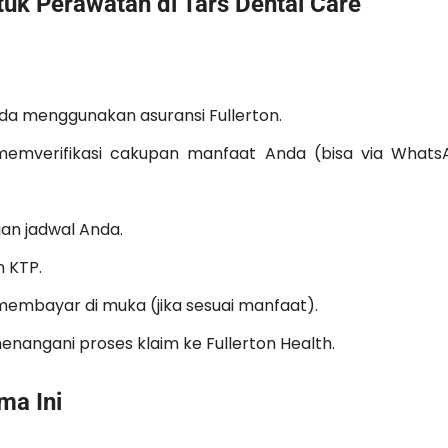
uk Perawatan di Tars Dental Care
da menggunakan asuransi Fullerton.
memverifikasi cakupan manfaat Anda (bisa via Whats
gan jadwal Anda.
 KTP.
membayar di muka (jika sesuai manfaat).
enangani proses klaim ke Fullerton Health.
ma Ini