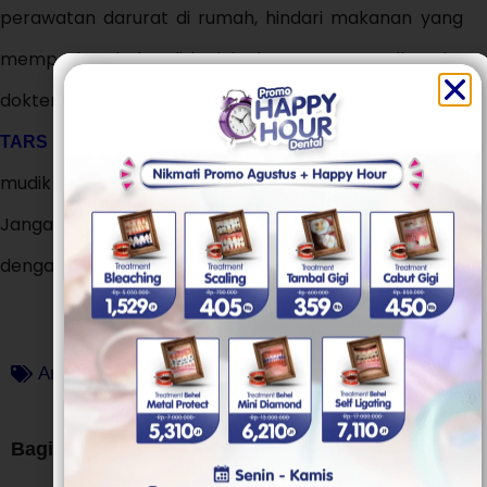
perawatan darurat di rumah, hindari makanan yang
memperburuk kondisi gigi, dan segera periksa ke
dokter gigi sebelum berangkat. Dengan perawatan di
, Anda bisa menikmati perjalanan
TARS Dental Care
mudik dengan nyaman tanpa terganggu nyeri gigi.
Jangan tunggu sampai parah, segera
buat janji temu
dengan dokter gigi sekarang juga!
Artikel
,
Tips & Trik
Bagikan artikel ini :