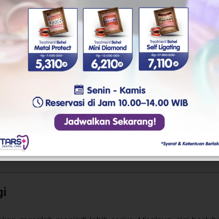
njadi pilihan karena jika setelah tindakan terasa sedi
n atau minum.
uka ketika tubuh sudah mendapatkan asupan makanan dan
elama proses perawatan berlangsung.
gi