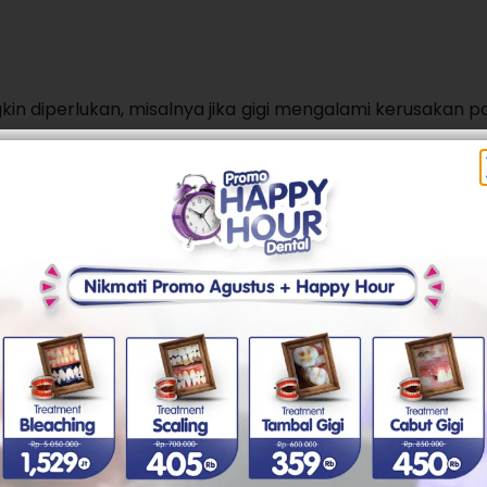
in diperlukan, misalnya jika gigi mengalami kerusakan p
 anestesi lokal untuk mengurangi rasa sakit selama
 Puasa?
uasa, sebagian orang memilih waktu tertentu agar mer