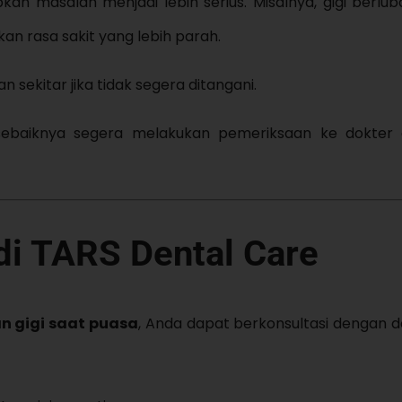
n masalah menjadi lebih serius. Misalnya, gigi berlu
an rasa sakit yang lebih parah.
an sekitar jika tidak segera ditangani.
 sebaiknya segera melakukan pemeriksaan ke dokter 
di TARS Dental Care
n gigi saat puasa
, Anda dapat berkonsultasi dengan do