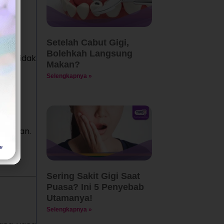
Setelah Cabut Gigi,
Bolehkah Langsung
kit tidak
Makan?
Selengkapnya »
 cairan.
Sering Sakit Gigi Saat
Puasa? Ini 5 Penyebab
Utamanya!
Selengkapnya »