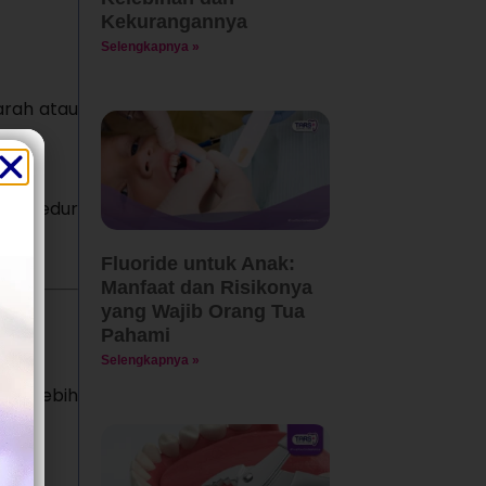
Kekurangannya
Selengkapnya »
arah atau
 prosedur
Fluoride untuk Anak:
Manfaat dan Risikonya
yang Wajib Orang Tua
Pahami
Selengkapnya »
asa lebih