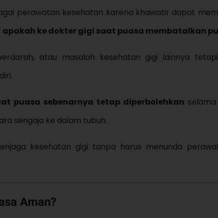
gai perawatan kesehatan karena khawatir dapat mem
h
apakah ke dokter gigi saat puasa membatalkan p
 berdarah, atau masalah kesehatan gigi lainnya tetap
ri.
saat puasa sebenarnya tetap diperbolehkan
selama 
ara sengaja ke dalam tubuh.
enjaga kesehatan gigi tanpa harus menunda perawa
uasa Aman?