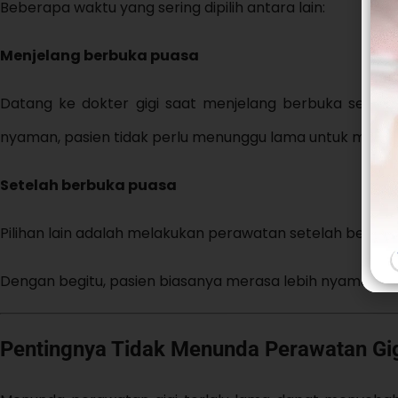
Beberapa waktu yang sering dipilih antara lain:
Menjelang berbuka puasa
Datang ke dokter gigi saat menjelang berbuka sering me
nyaman, pasien tidak perlu menunggu lama untuk maka
Setelah berbuka puasa
Pilihan lain adalah melakukan perawatan setelah berb
Dengan begitu, pasien biasanya merasa lebih nyaman s
Pentingnya Tidak Menunda Perawatan Gi