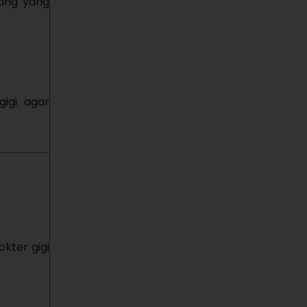
bang yang
gigi agar
kter gigi