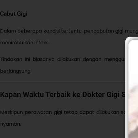
Cabut Gigi
Dalam beberapa kondisi tertentu, pencabutan gigi mungk
menimbulkan infeksi.
Tindakan ini biasanya dilakukan dengan menggunakan
berlangsung.
Kapan Waktu Terbaik ke Dokter Gigi Saat
Meskipun perawatan gigi tetap dapat dilakukan saat p
nyaman.