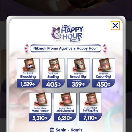
Artikel
,
Gigi Bungsu
Gigi Bungsu Tumbuh Miring? Hati-hati Dampaknya
Bisa Serius!
Artikel
,
Gigi Bungsu
,
Tips & Trik
Apakah Gigi Bungsu Selalu Harus Dicabut? Ini
Jawaban Dokter!