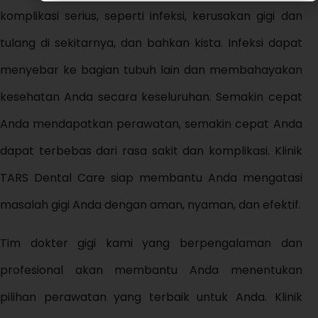
komplikasi serius, seperti infeksi, kerusakan gigi dan
tulang di sekitarnya, dan bahkan kista. Infeksi dapat
menyebar ke bagian tubuh lain dan membahayakan
kesehatan Anda secara keseluruhan.
Semakin cepat
Anda mendapatkan perawatan, semakin cepat Anda
dapat terbebas dari rasa sakit dan komplikasi. Klinik
TARS Dental Care siap membantu Anda mengatasi
masalah gigi Anda dengan aman, nyaman, dan efektif.
Tim dokter gigi kami yang berpengalaman dan
profesional akan membantu Anda menentukan
pilihan perawatan yang terbaik untuk Anda. Klinik