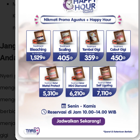
Makan makanan yang sehat dan bergizi:
Konsumsi makanan kaya vitamin C untuk
membantu memperkuat gusi.
Jangan Tunda Perawatan Gigi Bungsu
Anda!
Nyeri pada gigi bukan hanya masalah rasa sakit yang
mengganggu. Rasa sakit yang dibiarkan dapat
mengganggu aktivitas sehari-hari, seperti makan,
berbicara, dan tidur. Nyeri yang parah bahkan dapat
menjalar ke telinga, leher, dan rahang.
Lebih dari itu,
gigi yang tidak dirawat dapat menyebabkan