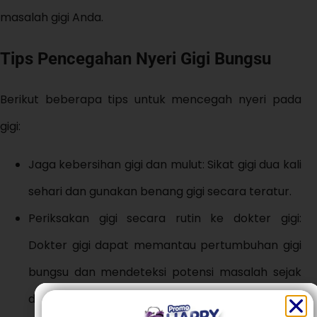
masalah gigi Anda.
Tips Pencegahan Nyeri Gigi Bungsu
Berikut beberapa tips untuk mencegah nyeri pada
gigi:
Jaga kebersihan gigi dan mulut: Sikat gigi dua kali
sehari dan gunakan benang gigi secara teratur.
Periksakan gigi secara rutin ke dokter gigi:
Dokter gigi dapat memantau pertumbuhan gigi
bungsu dan mendeteksi potensi masalah sejak
dini.