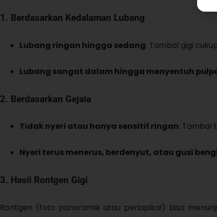
1. Berdasarkan Kedalaman Lubang
Lubang ringan hingga sedang
: Tambal gigi cukup
Lubang sangat dalam hingga menyentuh pulp
2. Berdasarkan Gejala
Tidak nyeri atau hanya sensitif ringan
: Tambal bi
Nyeri terus menerus, berdenyut, atau gusi ben
3. Hasil Rontgen Gigi
Rontgen (foto panoramik atau periapikal) bisa menunj