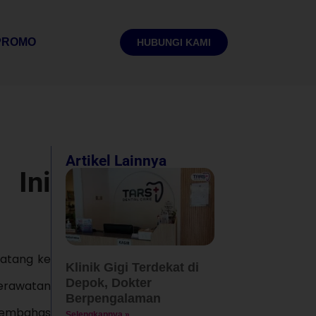
PROMO
HUBUNGI KAMI
Artikel Lainnya
 Ini
datang ke
Klinik Gigi Terdekat di
Depok, Dokter
perawatan
Berpengalaman
 membahas
Selengkapnya »