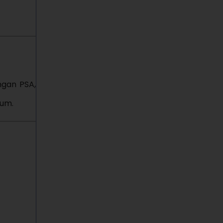
ngan PSA,
yum.