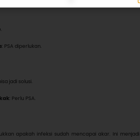
.
a
: PSA diperlukan.
sa jadi solusi.
gkak
: Perlu PSA.
ukkan apakah infeksi sudah mencapai akar. Ini menjad