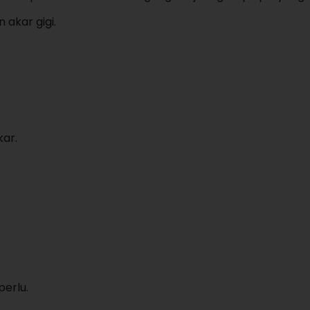
akar gigi.
ar.
erlu.