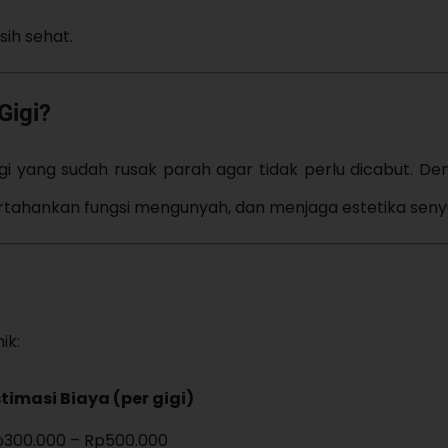
ih sehat.
Gigi?
i yang sudah rusak parah agar tidak perlu dicabut. De
rtahankan fungsi mengunyah, dan menjaga estetika sen
ik:
timasi Biaya (per gigi)
p300.000 – Rp500.000