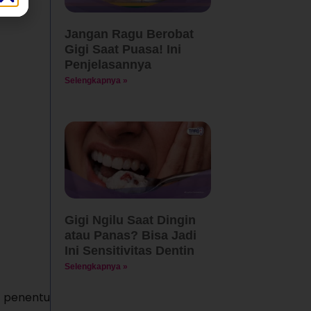
Jangan Ragu Berobat
Gigi Saat Puasa! Ini
Penjelasannya
Selengkapnya »
Gigi Ngilu Saat Dingin
atau Panas? Bisa Jadi
Ini Sensitivitas Dentin
Selengkapnya »
i penentu