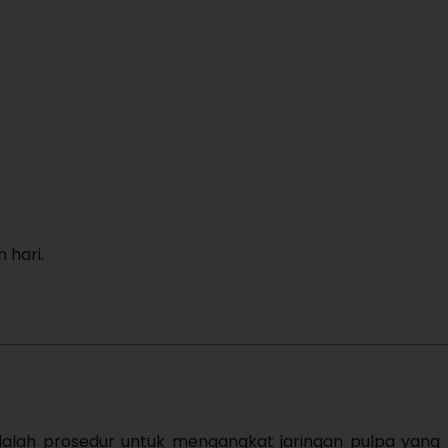
 hari.
dalah prosedur untuk mengangkat jaringan pulpa yang t