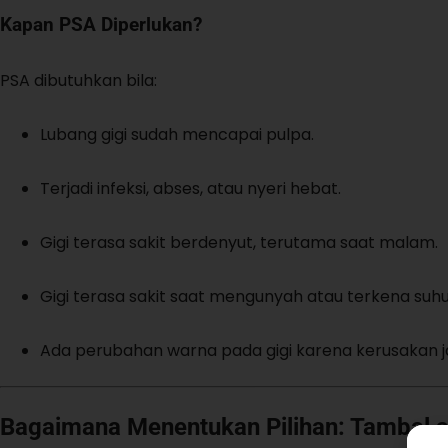
Kapan PSA Diperlukan?
PSA dibutuhkan bila:
Lubang gigi sudah mencapai pulpa.
Terjadi infeksi, abses, atau nyeri hebat.
Gigi terasa sakit berdenyut, terutama saat malam.
Gigi terasa sakit saat mengunyah atau terkena suhu
Ada perubahan warna pada gigi karena kerusakan j
Bagaimana Menentukan Pilihan: Tambal 