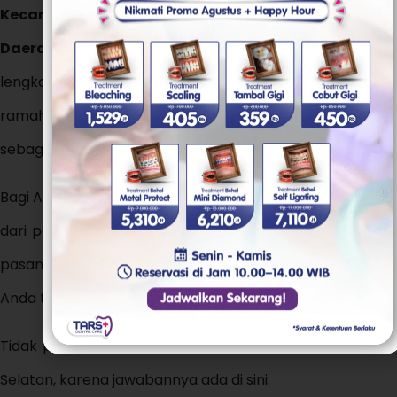
Kecamatan Setiabudi, Kota Jakarta Selatan,
Daerah Khusus Ibukota Jakarta 12980
, layanan
lengkap, dokter berpengalaman, serta pelayanan
ramah, tidak heran jika banyak pasien menjadikannya
sebagai klinik gigi favorit.
Bagi Anda yang ingin melakukan perawatan gigi, mulai
dari pembersihan karang gigi, tambal gigi, cabut gigi,
pasang behel, veneer, hingga implan, semuanya bisa
Anda temukan di
.
TARS Dental Care Setiabudi
Tidak perlu bingung lagi mencari klinik gigi di Jakarta
Selatan, karena jawabannya ada di sini.