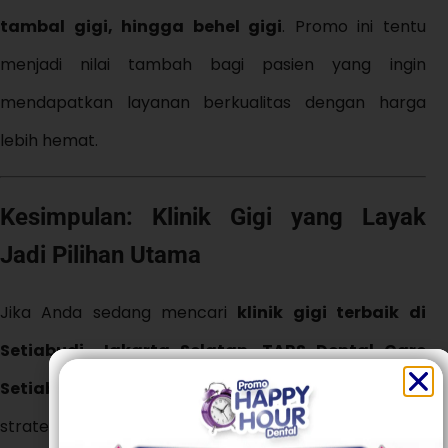
tambal gigi, hingga behel gigi
. Promo ini tentu
menjadi nilai tambah bagi pasien yang ingin
mendapatkan layanan berkualitas dengan harga
lebih hemat.
Kesimpulan: Klinik Gigi yang Layak
Jadi Pilihan Utama
Jika Anda sedang mencari
klinik gigi terbaik di
Setiabudi, Jakarta Selatan
,
TARS Dental Care
Setiabudi
bisa menjadi pilihan utama. Dengan lokasi
strategis di
Jl. Guntur No.22, Ps. Manggis,