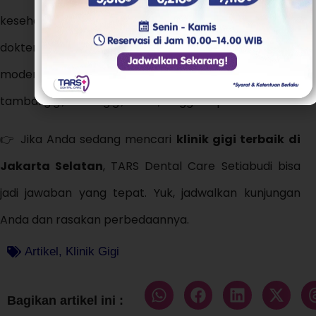
kesehatan, tapi juga kenyamanan pasien. Dengan
dokter profesional, pelayanan ramah, dan fasilitas
modern, klinik ini menjadi pilihan tepat untuk scaling,
tambal gigi, cabut gigi, behel, hingga implan.
👉 Jika Anda sedang mencari
klinik gigi terbaik di
Jakarta Selatan
, TARS Dental Care Setiabudi bisa
jadi jawaban yang tepat. Yuk, jadwalkan kunjungan
Anda dan rasakan perbedaannya.
Artikel
,
Klinik Gigi
Bagikan artikel ini :