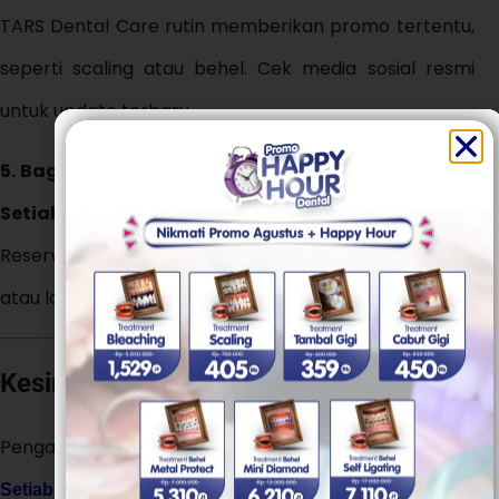
TARS Dental Care rutin memberikan promo tertentu,
seperti scaling atau behel. Cek media sosial resmi
untuk update terbaru.
5. Bagaimana cara reservasi di TARS Dental Care
Setiabudi?
Reservasi bisa dilakukan melalui WhatsApp, telepon,
atau langsung datang ke klinik.
Kesimpulan
Pengalaman perawatan gigi di
TARS Dental Care
, Jakarta Selatan
tidak hanya soal
Setiabudi