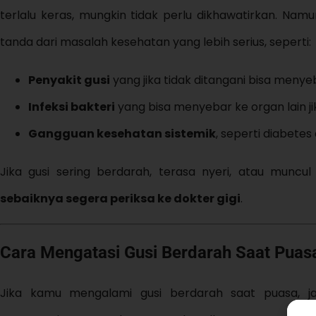
terlalu keras, mungkin tidak perlu dikhawatirkan. Namu
tanda dari masalah kesehatan yang lebih serius, seperti:
Penyakit gusi
yang jika tidak ditangani bisa menye
Infeksi bakteri
yang bisa menyebar ke organ lain jik
Gangguan kesehatan sistemik
, seperti diabetes
Jika gusi sering berdarah, terasa nyeri, atau muncul
sebaiknya segera periksa ke dokter gigi
.
Cara Mengatasi Gusi Berdarah Saat Pua
Jika kamu mengalami gusi berdarah saat puasa, j