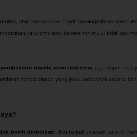
milan, atau menopause dapat meningkatkan sensitivitas 
darahan, terutama saat kebersihan mulut tidak optimal
 pembekuan darah, atau leukemia
juga dapat men
erdarah tanpa alasan yang jelas, sebaiknya segera kons
haya?
idak boleh diabaikan
. Jika terjadi sesekali karena men