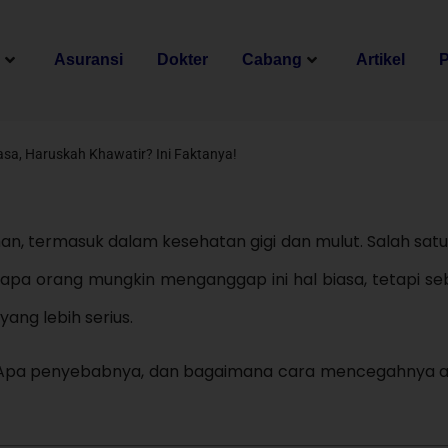
n
Asuransi
Dokter
Cabang
Artikel
asa, Haruskah Khawatir? Ini Faktanya!
n, termasuk dalam kesehatan gigi dan mulut. Salah sat
rapa orang mungkin menganggap ini hal biasa, tetapi s
ang lebih serius.
? Apa penyebabnya, dan bagaimana cara mencegahnya a