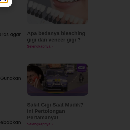
Apa bedanya bleaching
eras agar
gigi dan veneer gigi ?
Selengkapnya »
. Gunakan
Sakit Gigi Saat Mudik?
Ini Pertolongan
Pertamanya!
yebabkan
Selengkapnya »