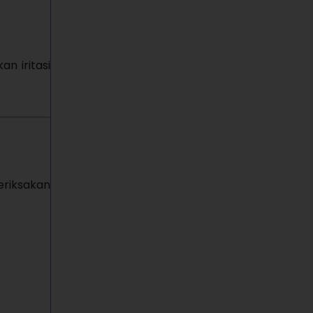
n iritasi
eriksakan