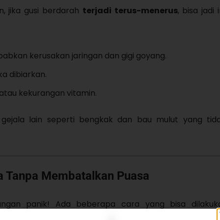
n, jika gusi berdarah
terjadi terus-menerus
, bisa jadi 
babkan kerusakan jaringan dan gigi goyang.
a dibiarkan.
 atau kekurangan vitamin.
 gejala lain seperti bengkak dan bau mulut yang tida
sa Tanpa Membatalkan Puasa
angan panik! Ada beberapa cara yang bisa dilakuk