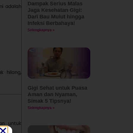
Dampak Serius Malas
ini adalah
Jaga Kesehatan Gigi:
Dari Bau Mulut hingga
Infeksi Berbahaya!
Selengkapnya »
k hilang,
Gigi Sehat untuk Puasa
Aman dan Nyaman,
Simak 5 Tipsnya!
Selengkapnya »
an untuk