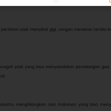
n perlahan saat menyikat gigi. Jangan menekan terlalu k
mencegah plak yang bisa menyebabkan peradangan gusi
tif.
embantu menghilangkan sisa makanan yang bisa men