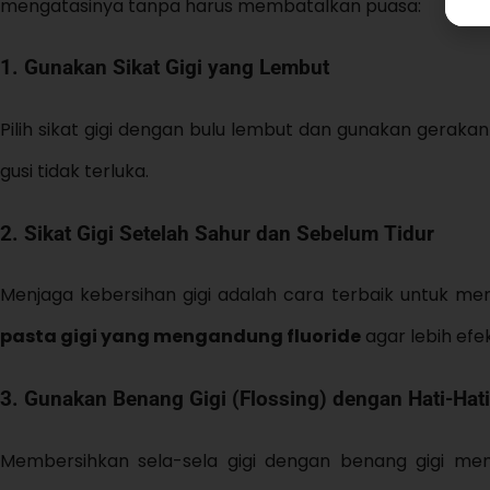
mengatasinya tanpa harus membatalkan puasa:
1. Gunakan Sikat Gigi yang Lembut
Pilih sikat gigi dengan bulu lembut dan gunakan geraka
gusi tidak terluka.
2. Sikat Gigi Setelah Sahur dan Sebelum Tidur
Menjaga kebersihan gigi adalah cara terbaik untuk 
pasta gigi yang mengandung fluoride
agar lebih efek
3. Gunakan Benang Gigi (Flossing) dengan Hati-Hati
Membersihkan sela-sela gigi dengan benang gigi m