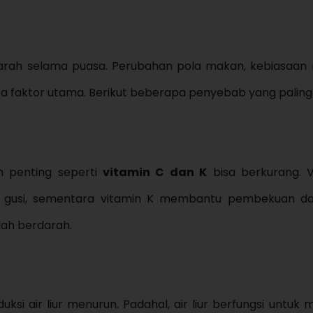
arah selama puasa. Perubahan pola makan, kebiasaan
pa faktor utama. Berikut beberapa penyebab yang palin
n penting seperti
vitamin C dan K
bisa berkurang. 
 gusi, sementara vitamin K membantu pembekuan dar
dah berdarah.
 air liur menurun. Padahal, air liur berfungsi untuk m