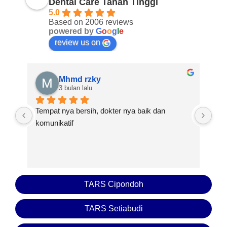
Dental Care Tanah Tinggi
5.0
Based on 2006 reviews
powered by
G
o
o
g
l
e
review us on
Mhmd rzky
3 bulan lalu
Tempat nya bersih, dokter nya baik dan 
Bai
komunikatif
det
sel
bag
TARS Cipondoh
TARS Setiabudi