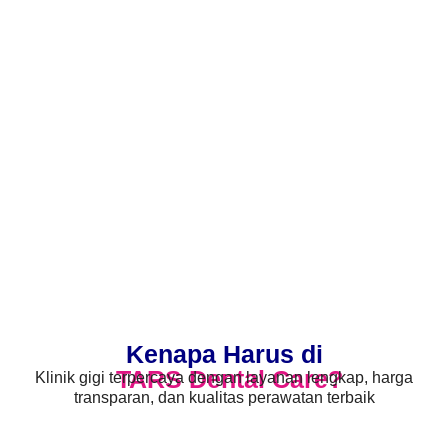
Kenapa Harus di
TARS Dental Care?
Klinik gigi terpercaya dengan layanan lengkap, harga
transparan, dan kualitas perawatan terbaik