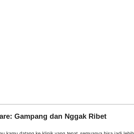
Care: Gampang dan Nggak Ribet
lau kamu datang ke klinik yang tepat, semuanya bisa jadi leb