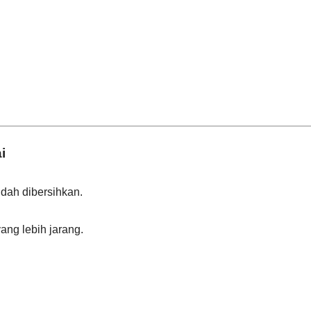
i
udah dibersihkan.
ng lebih jarang.