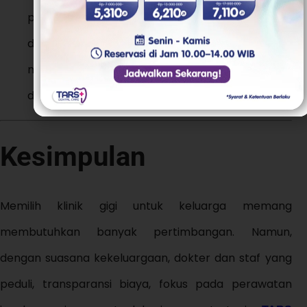
pasien mendapat waktu yang cukup bersama
dokter tanpa merasa tergesa-gesa. Hal ini
membuat pasien bisa bertanya lebih banyak
dan mendapat penjelasan yang lebih jelas.
Kesimpulan
Memilih klinik gigi untuk keluarga memang
membutuhkan banyak pertimbangan. Namun,
dengan suasana kekeluargaan, dokter dan staf yang
peduli, transparansi biaya, fokus pada perawatan