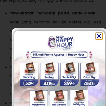
menonjol dibanding klinik gigi lainnya, di antaranya:
Pendekatan personal pada anak-anak
–
Anak yang pertama kali ke dokter gigi bisa
merasa trauma jika tidak ditangani dengan
tepat. Di TARS Dental Care, anak-anak diajak
berinteraksi dengan cara yang menyenangkan,
sehingga mereka tidak takut untuk kembali.
Kebersihan klinik yang selalu terjaga
– Klinik
ini sangat memperhatikan standar kebersihan.
Mulai dari ruang tunggu hingga ruang tindakan
selalu terjaga, sehingga pasien merasa aman.
Pelayanan yang tidak terburu-buru
– Setiap