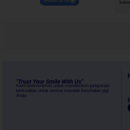
review us on
 juga 
banget deh perawatan gigi di tars 
keber
 ada 
dental care
mungk
a mudah di 
kalau
bawi Bajar 
💜
 dan 
 mau 
nyak 
👍👍
"Trust Your Smile With Us"
Kami berkomitmen untuk memberikan pelayanan
berkualitas untuk semua masalah kesehatan gigi
Anda.