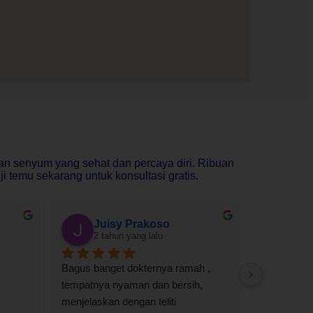
an senyum yang sehat dan percaya diri. Ribuan
i temu sekarang untuk konsultasi gratis.
Juisy Prakoso
Fak
2 tahun yang lalu
2 ta
Bagus banget dokternya ramah , 
Baru pertama
tempatnya nyaman dan bersih, 
dan bagus 
menjelaskan dengan teliti