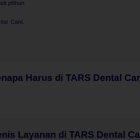
di pilihan
tal Care,
.
enapa
Harus di TARS
Dental Ca
enis Layanan di TARS Dental Ca