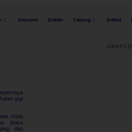
n
Asuransi
Dokter
Cabang
Artikel
erpercaya
atan gigi
aan Anda
pa biaya
rang, dan