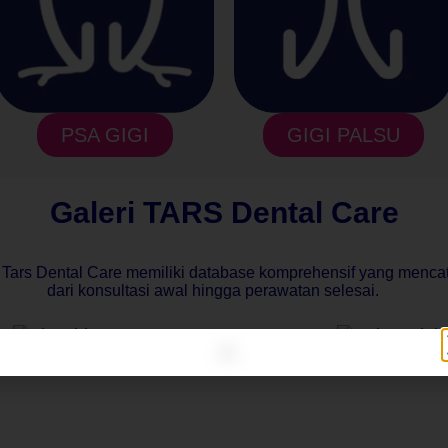
PSA GIGI
GIGI PALSU
Galeri TARS Dental Care
 Tars Dental Care memiliki database komprehensif yang mencata
dari konsultasi awal hingga perawatan selesai.