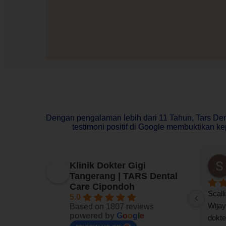
Dengan pengalaman lebih dari 11 Tahun, Tars Den
testimoni positif di Google membuktikan kep
I
Fajar Junior
Klinik Dokter Gigi
7 bulan yang lalu
Tangerang | TARS Dental
Care Cipondoh
layanannya 
pengalaman saya di tars tempatnya 
Scalli
5.0
ertanyaan 
nyaman pelayanannya ramah 
Wijay
Based on 1807 reviews
powered by
G
o
o
g
l
e
gn ramah , 
dokternya baik,asik pokoknya puas 
dokte