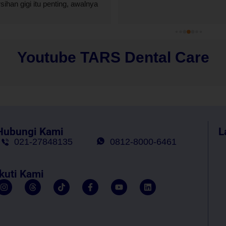
sihan gigi itu penting, awalnya 
in malu tapi lebih malu lagi 
 gak di rawat hhe😅. Thank you 
Youtube TARS Dental Care
Hubungi Kami
L
021-27848135
0812-8000-6461
Ikuti Kami