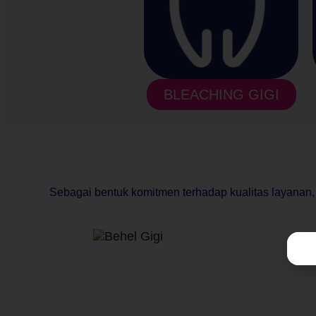
BLEACHING GIGI
Sebagai bentuk komitmen terhadap kualitas layanan,