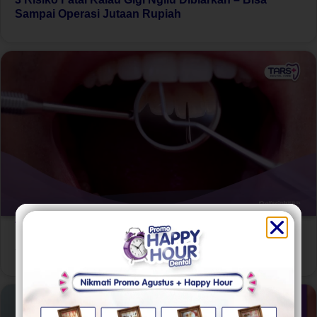
Sampai Operasi Jutaan Rupiah
Artikel
,
Edukasi Gigi
Kebiasaan yang Merusak Gigi: 5 Hal Sepele yang
Sering Dilakukan Tanpa Sadar