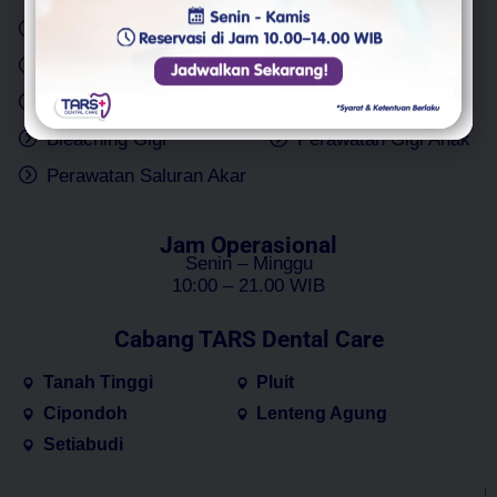
Behel Gigi
Veneer Gigi
Cabut Gigi
Implan Gigi
Tambal Gigi
Gigi Palsu
Bleaching Gigi
Perawatan Gigi Anak
Perawatan Saluran Akar
Jam Operasional
Senin – Minggu
10:00 – 21.00 WIB
Cabang TARS Dental Care
Tanah Tinggi
Pluit
Cipondoh
Lenteng Agung
Setiabudi