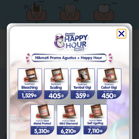
Artikel
,
Perawatan Saraf Gigi
Perawatan Saluran Akar Gigi (Root Canal Treatment):
Panduan Lengkap untuk Pasien Pemula
"Trust Your Smile With Us"
Kami berkomitmen untuk memberikan pelayanan berkualitas
untuk semua masalah kesehatan gigi Anda.
Layanan
Scaling Gigi
Cabut Gigi Bungsu