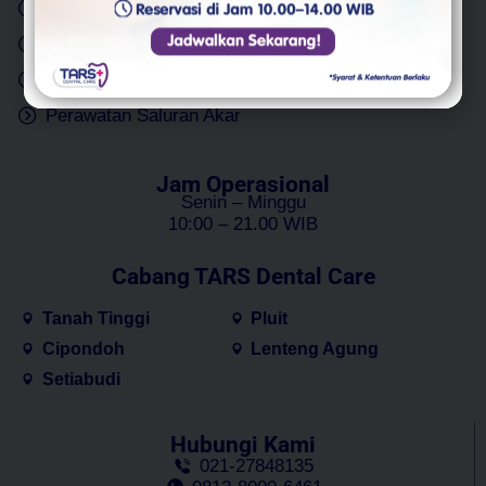
Cabut Gigi
Implan Gigi
Tambal Gigi
Gigi Palsu
Bleaching Gigi
Perawatan Gigi Anak
Perawatan Saluran Akar
Jam Operasional
Senin – Minggu
10:00 – 21.00 WIB
Cabang TARS Dental Care
Tanah Tinggi
Pluit
Cipondoh
Lenteng Agung
Setiabudi
Hubungi Kami
021-27848135