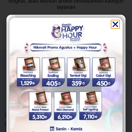
singkat, atau telusuri artikel berdasarkan kategori
layanan
"Trust Your Smile With Us"
Kami berkomitmen untuk memberikan pelayanan berkualitas
untuk semua masalah kesehatan gigi Anda.
Layanan
Scaling Gigi
Cabut Gigi Bungsu
Behel Gigi
Veneer Gigi