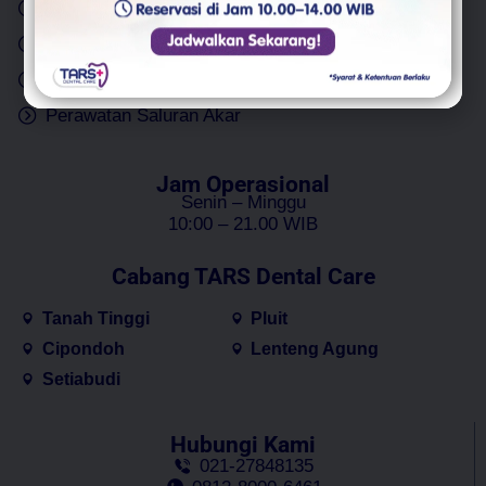
Cabut Gigi
Implan Gigi
Tambal Gigi
Gigi Palsu
Bleaching Gigi
Perawatan Gigi Anak
Perawatan Saluran Akar
Jam Operasional
Senin – Minggu
10:00 – 21.00 WIB
Cabang TARS Dental Care
Tanah Tinggi
Pluit
Cipondoh
Lenteng Agung
Setiabudi
Hubungi Kami
021-27848135