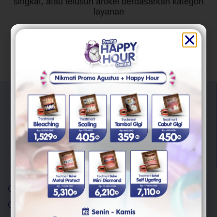
singkat, atau telusuri artikel berdasarkan kategori
layanan
"Trust Your Smile With Us"
Kami berkomitmen untuk memberikan pelayanan berkualitas
untuk semua masalah kesehatan gigi Anda.
Layanan
Scaling Gigi
Cabut Gigi Bungsu
Behel Gigi
Veneer Gigi