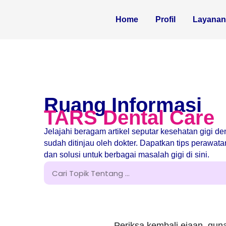
Home
Profil
Layana
Ruang Informasi
TARS Dental Care
Jelajahi beragam artikel seputar kesehatan gigi d
sudah ditinjau oleh dokter. Dapatkan tips perawat
dan solusi untuk berbagai masalah gigi di sini.
Periksa kembali ejaan, guna