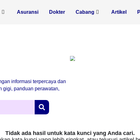
n
Asuransi
Dokter
Cabang
Artikel
engan informasi terpercaya dan
an gigi, panduan perawatan,
Tidak ada hasil untuk kata kunci yang Anda cari.
kan kata kunci yang lebih singkat, atau telusuri artikel 