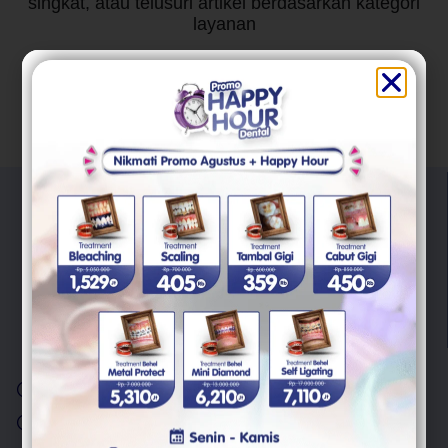
singkat, atau telusuri artikel berdasarkan kategori
layanan
"Trust Your Smile With Us"
Kami berkomitmen untuk memberikan pelayanan berkualitas
untuk semua masalah kesehatan gigi Anda.
Layanan
Scaling Gigi
Cabut Gigi Bungsu
Behel Gigi
Veneer Gigi