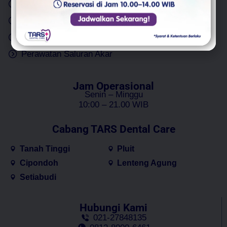
Cabut Gigi
Implan Gigi
Tambal Gigi
Gigi Palsu
Bleaching Gigi
Perawatan Gigi Anak
Perawatan Saluran Akar
Jam Operasional
Senin – Minggu
10:00 – 21.00 WIB
Cabang TARS Dental Care
Tanah Tinggi
Pluit
Cipondoh
Lenteng Agung
Setiabudi
Hubungi Kami
021-27848135