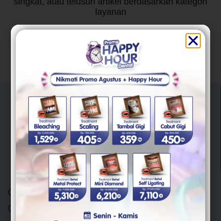
singkat, atau telusuri artikel berdasarkan kategori
layanan
"Trust Your Smile With Us"
Kami berkomitmen untuk memberikan pelayanan berkualitas
untuk semua masalah kesehatan gigi Anda.
Layanan
Scaling Gigi
Cabut Gigi Bungsu
Behel Gigi
Veneer Gigi