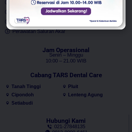
Cabut Gigi
Implan Gigi
Tambal Gigi
Gigi Palsu
Bleaching Gigi
Perawatan Gigi Anak
Perawatan Saluran Akar
Jam Operasional
Senin – Minggu
10:00 – 21.00 WIB
Cabang TARS Dental Care
Tanah Tinggi
Pluit
Cipondoh
Lenteng Agung
Setiabudi
Hubungi Kami
021-27848135