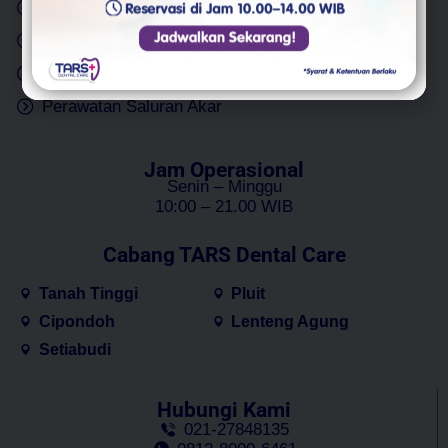
Cabut Gigi
Implan Gigi
Tambal Gigi
Gigi Palsu
Bleaching Gigi
Perawatan Gigi Anak
Perawatan Saluran Akar
Jam Operasional
Senin – Minggu
10:00 – 21.00 WIB
Cabang TARS Dental Care
Tanah Tinggi
Pluit
Cipondoh
Lenteng Agung
Setiabudi
Hubungi Kami
021-27848135