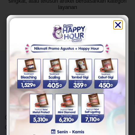
singkat, atau telusuri artikel berdasarkan kategori
layanan
"Trust Your Smile With Us"
Kami berkomitmen untuk memberikan pelayanan berkualitas
untuk semua masalah kesehatan gigi Anda.
Layanan
Scaling Gigi
Cabut Gigi Bungsu
Behel Gigi
Veneer Gigi