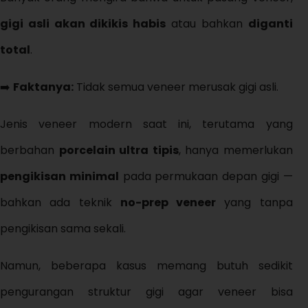
gigi asli akan dikikis habis
atau bahkan
diganti
total
.
➡️
Faktanya:
Tidak semua veneer merusak gigi asli.
Jenis veneer modern saat ini, terutama yang
berbahan
porcelain ultra tipis
, hanya memerlukan
pengikisan minimal
pada permukaan depan gigi —
bahkan ada teknik
no-prep veneer
yang tanpa
pengikisan sama sekali.
Namun, beberapa kasus memang butuh sedikit
pengurangan struktur gigi agar veneer bisa