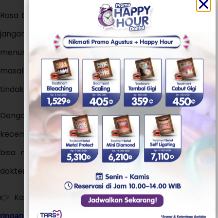
Rasa takut ke dokter gigi bisa dialami siapa saja. Tapi
jangan biarkan rasa itu membuat kamu terus
menunda perawatan. Karena semakin ditunda,
masalah gigi bisa makin parah dan akhirnya butuh
tindakan yang lebih besar (dan mahal!).
Dengan memilih dokter yang tepat, memberi tahu
kecemasanmu, dan mulai dari tindakan ringan, kamu
bisa mengatasi rasa takut secara perlahan. Ingat,
dokter gigi ada untuk membantu, bukan menyakiti.
👉 Kalau kamu masih ragu, yuk mulai dari
konsultasi
di
. Dokter kami siap
ringan
TARS Dental Care