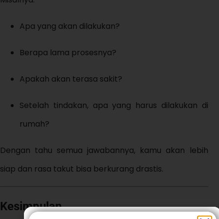
Apa yang akan dilakukan?
Berapa lama prosesnya?
Apakah akan terasa sakit?
Setelah tindakan, apa yang harus dilakukan di
rumah?
Dengan tahu semua jawabannya, kamu akan lebih
siap dan rasa takut bisa berkurang drastis.
Kesimpulan