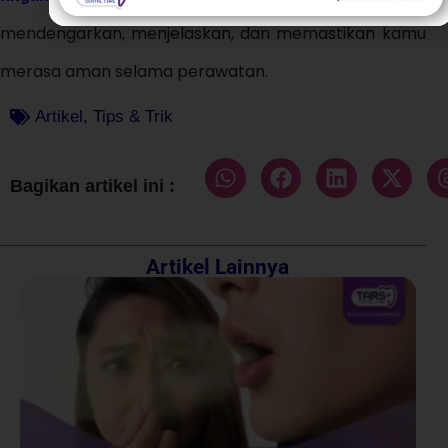
mendengarkan, menjelaskan, dan memastikan kamu
merasa aman selama perawatan.
Artikel
,
Tips & Trik
Bagikan artikel ini :
Artikel Lainnya