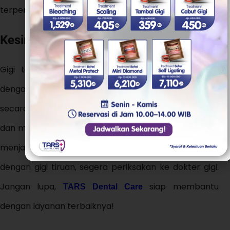
terpercaya lainnya seperti WHO.
Kesimpulan
Gigi tiruan yang bau dan berjamur bisa dihindari
dengan perawatan yang tepat. Membersihkan
secara rutin, merendam dengan larutan pembersih,
dan melepas saat tidur adalah langkah penting untuk
menjaga kebersihannya. Jika mengalami masalah
dengan gigi tiruan, segera periksakan ke dokter gigi.
Jangan lupa,
siap membantu
TARS Dental Care
dengan layanan terbaiknya!