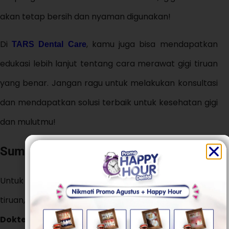
akan tetap bersih dan nyaman digunakan!
Di
, kamu juga bisa mendapatkan
TARS Dental Care
edukasi lebih lanjut tentang cara merawat gigi tiruan
yang benar. Jangan ragu untuk melakukan konsultasi
dan mendapatkan solusi terbaik untuk kesehatan gigi
dan mulutmu!
Sumber Referensi
Untuk informasi lebih lanjut tentang perawatan gigi
tiruan, kamu bisa membaca artikel dari
Ikatan
Dokter Gigi Indonesia (IDI)
atau sumber