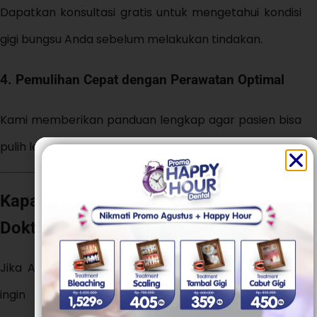
Dapatkan konsultasi gratis untuk mengetahui kondisi
gigi bungsu Anda sebelum melakukan tindakan.
4. Pemulihan Cepat dengan Perawatan Optimal
Kami memberikan panduan lengkap agar pasien bisa
pulih lebih cepat dan tanpa komplikasi.
Kapan Harus Konsultasi dengan
Dokter?
Jika Anda mengalami nyeri akibat gigi bungsu atau
ingin mengetahui prosedur terbaik, segera