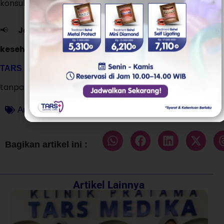
konsultasikan dengan dokter gigi.
📢
Jangan biarkan rasa takut menghambat
kesehatan gigi Anda!
Dapatkan
di
konsultasi gratis
e
dan lakukan cabut gigi bungsu
TARS Dental Car
tanpa rasa khawatir.
Artikel
,
Gigi Bungsu
Bagikan artikel ini :
Artikel Lainnya