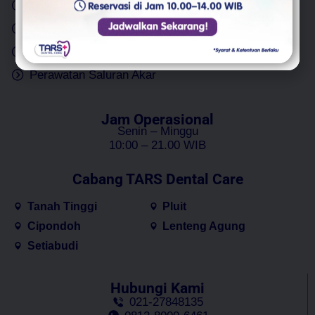
Cabut Gigi
Implan Gigi
Tambal Gigi
Gigi Palsu
Bleaching Gigi
Perawatan Gigi Anak
Perawatan Saluran Akar
Jam Operasional
Senin – Minggu
10:00 – 21.00 WIB
Cabang TARS Dental Care
Tanah Tinggi
Pluit
Cipondoh
Lenteng Agung
Setiabudi
Hubungi Kami
021-27848135