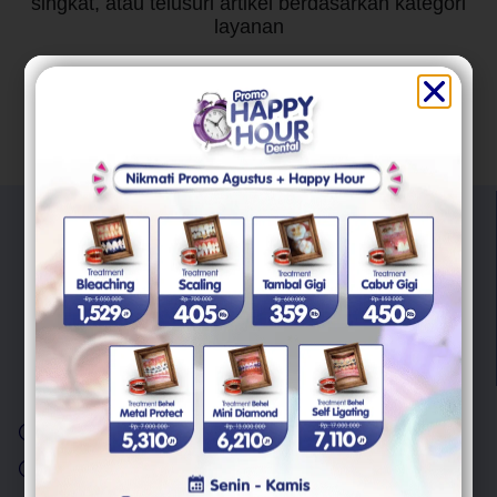
singkat, atau telusuri artikel berdasarkan kategori
layanan
"Trust Your Smile With Us"
Kami berkomitmen untuk memberikan pelayanan berkualitas
untuk semua masalah kesehatan gigi Anda.
Layanan
Scaling Gigi
Cabut Gigi Bungsu
Behel Gigi
Veneer Gigi