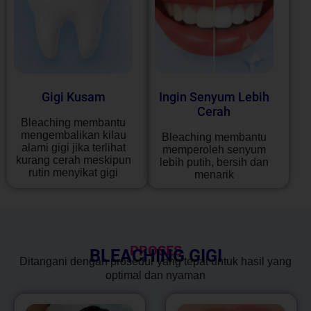
Gigi Kusam
Ingin Senyum Lebih
Cerah
Bleaching membantu
mengembalikan kilau
Bleaching membantu
alami gigi jika terlihat
memperoleh senyum
kurang cerah meskipun
lebih putih, bersih dan
rutin menyikat gigi
menarik
PROSES
BLEACHING GIGI
Ditangani dengan prosedur yang tepat untuk hasil yang
optimal dan nyaman