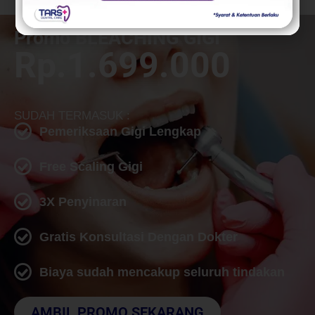
Promo BLEACHING GIGI
Rp.1.699.000
SUDAH TERMASUK :
Pemeriksaan Gigi Lengkap
Free Scaling Gigi
3X Penyinaran
Gratis Konsultasi Dengan Dokter
Biaya sudah mencakup seluruh tindakan
AMBIL PROMO SEKARANG