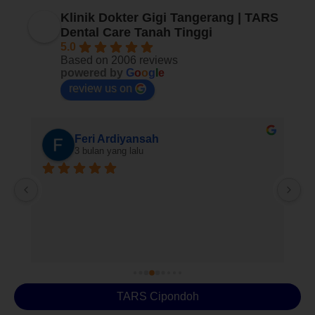
Klinik Dokter Gigi Tangerang | TARS
Dental Care Tanah Tinggi
5.0
Based on 2006 reviews
powered by
G
o
o
g
l
e
review us on
Rafly Raflygalentristan
4 bulan yang lalu
Pelayanan sangat baik , professional,dan ramah
S
ng
di
bl
pi
ke
da
TARS Cipondoh
b